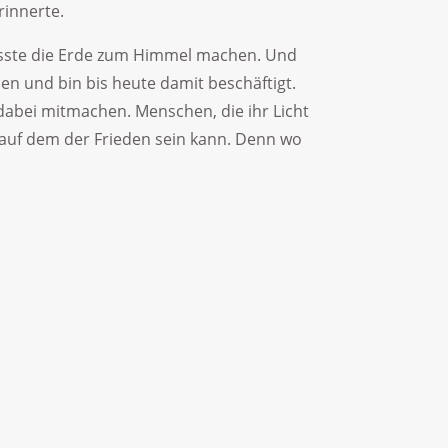
rinnerte.
musste die Erde zum Himmel machen. Und
 und bin bis heute damit beschäftigt.
dabei mitmachen. Menschen, die ihr Licht
auf dem der Frieden sein kann. Denn wo
n welchem Zusammenhang auch immer
 aber aus ihrem Mund klingt er