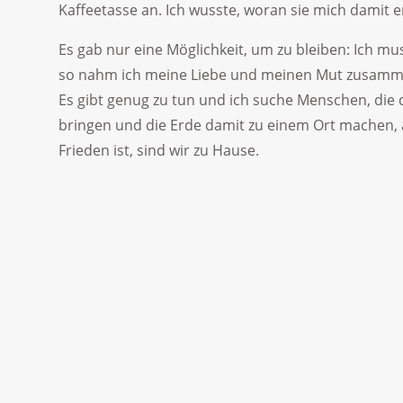
Kaffeetasse an. Ich wusste, woran sie mich damit e
Es gab nur eine Möglichkeit, um zu bleiben: Ich 
so nahm ich meine Liebe und meinen Mut zusammen
Es gibt genug zu tun und ich suche Menschen, die 
bringen und die Erde damit zu einem Ort machen, 
Frieden ist, sind wir zu Hause.
ochter zu einem Gespräch der Erwachsenen, wo das Wort i
 Satz erreicht mein Herz. Sie hat ihn von mir aufgeschnappt,