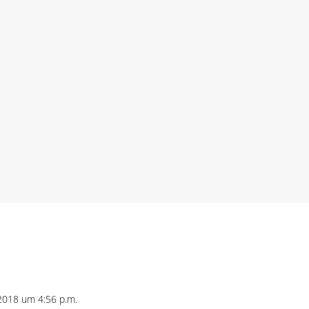
n zu sein ist eine tiefe SehnsuchtGesehen werden - das ist
. Menschen haben ein Grund-Bedürfnis danach und meist li
 2018 um 4:56 p.m.