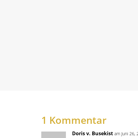
AMIRATRUEMNER
Über eine menschliche SehnsuchtGesehe
gesehen werden - von Kindesbeinen an
Denn...
1 Kommentar
Doris v. Busekist
am Juni 26,